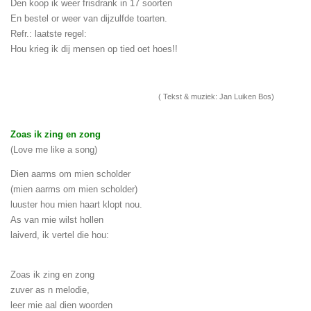
Den koop ik weer frisdrank in 17 soorten
En bestel or weer van dijzulfde toarten.
Refr.: laatste regel:
Hou krieg ik dij mensen op tied oet hoes!!
( Tekst & muziek: Jan Luiken Bos)
Zoas ik zing en zong
(Love me like a song)
Dien aarms om mien scholder
(mien aarms om mien scholder)
luuster hou mien haart klopt nou.
As van mie wilst hollen
laiverd, ik vertel die hou:
Zoas ik zing en zong
zuver as n melodie,
leer mie aal dien woorden