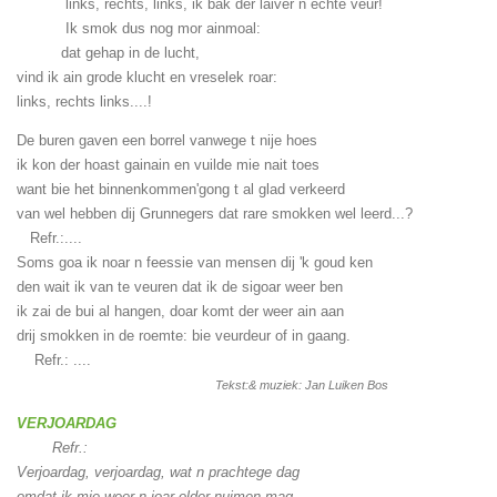
links, rechts, links, ik bak der laiver n echte veur!
Ik smok dus nog mor ainmoal:
dat gehap in de lucht,
vind ik ain grode klucht en vreselek roar:
links, rechts links....!
De buren gaven een borrel vanwege t nije hoes
ik kon der hoast gainain en vuilde mie nait toes
want bie het binnenkommen'gong t al glad verkeerd
van wel hebben dij Grunnegers dat rare smokken wel leerd...?
Refr.:....
Soms goa ik noar n feessie van mensen dij 'k goud ken
den wait ik van te veuren dat ik de sigoar weer ben
ik zai de bui al hangen, doar komt der weer ain aan
drij smokken in de roemte: bie veurdeur of in gaang.
Refr.: ....
Tekst:& muziek: Jan Luiken Bos
VERJOARDAG
Refr.:
Verjoardag, verjoardag, wat n prachtege dag
omdat ik mie weer n joar older nuimen mag