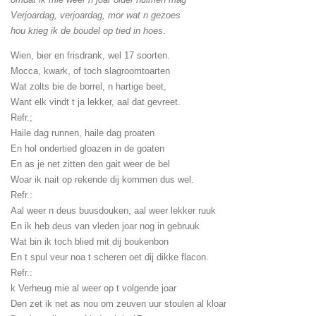
Verjoardag, verjoardag, mor wat n gezoes
hou krieg ik de boudel op tied in hoes
.
Wien, bier en frisdrank, wel 17 soorten.
Mocca, kwark, of toch slagroomtoarten
Wat zolts bie de borrel, n hartige beet,
Want elk vindt t ja lekker, aal dat gevreet.
Refr.;
Haile dag runnen, haile dag proaten
En hol ondertied gloazen in de goaten
En as je net zitten den gait weer de bel
Woar ik nait op rekende dij kommen dus wel.
Refr.:
Aal weer n deus buusdouken, aal weer lekker ruuk
En ik heb deus van vleden joar nog in gebruuk
Wat bin ik toch blied mit dij boukenbon
En t spul veur noa t scheren oet dij dikke flacon.
Refr.:
k Verheug mie al weer op t volgende joar
Den zet ik net as nou om zeuven uur stoulen al kloar