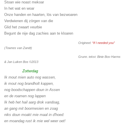
Stoan wie noast mekoar
In het wat en woar
Onze handen en haarten, lös van bezwoaren
Verdwienen dij zörgen van die
Glid het zwaart veurbie
Begunt de nije dag zachies aan te kloaren
Origineel:
“If I needed you”
(Townes van Zandt)
Grunn. tekst: Binie Bos-Harms
& Jan Luiken Bos ©2013
Zotterdag
Ik mout mien auto nog wassen,
ik mout nog brandholt kappen,
nog boodschappen doun in Assen
en de roamen nog lappen
Ik heb het hail aarg drok vandoag,
an gang mit boormesien en zoag
niks doun moakt mie maal in d'hoed:
en moandag rust ik mie wel weer oet!