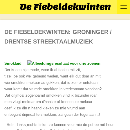
De Fiebeldekwinten
Ga
direct
naar
de
DE FIEBELDEKWINTEN: GRONINGER /
hoofdinhoud
DRENTSE STREEKTAALMUZIEK
Smoklaid
Der is een nije mode, woar ik al tieden mit zit,
t zel joe ook wel gebeurd weden, want elk dut doar an mit
wie smokken mekoar as gekken, dat is zomor ontstoan
woar komt dat vrumde smokken in vredesnoam vandoan?
Dat drijmoal zogenoamd smokken vind ik bizunder roar
men vlugt mekoar om d'haalze of kennen ze mekoar
geef ik ze din n haand kieken ze mie vrumd aan
en begunt drijmoal te smokken, zai goan der tegenaan...!
Refr.: Links,rechts links, ze kennen veur mie de pot op mit heur: