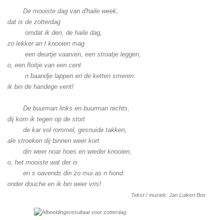
De mooiste dag van d'haile week,
dat is de zotterdag
omdat ik den, de haile dag,
zo lekker an t knooien mag
een deurtje vaarven, een stroatje leggen,
o, een floitje van een cent
n baandje lappen en de ketten smeren:
ik bin de handege vent!
De buurman links en buurman rechts,
dij kom ik tegen op de stort
de kar vol rommel, gesnuide takken,
ale stroeken dij binnen weer kort
din weer noar hoes en wieder knooien,
o, het mooiste wat der is
en s oavends din zo mui as n hond:
onder douche en ik bin weer vris!
Tekst / muziek: Jan Luiken Bos