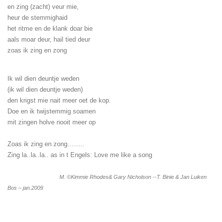
en zing (zacht) veur mie,
heur de stemmighaid
het ritme en de klank doar bie
aals moar deur, hail tied deur
zoas ik zing en zong
Ik wil dien deuntje weden
(ik wil dien deuntje weden)
den krigst mie nait meer oet de kop.
Doe en ik twijstemmig soamen
mit zingen holve nooit meer op
Zoas ik zing en zong……..
Zing la..la..la.. as in t Engels: Love me like a song
M. ©Kimmie Rhodes& Gary Nicholson --T. Binie & Jan Luiken
Bos – jan.2009