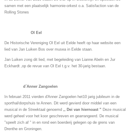
samen met een plaatselijk
harmonie-orkest o.a. Satisfaction van de
Rolling Stones
Ol Eel
De Historische Vereniging Ol Eel uit Eelde heeft op haar website een
lied van Jan Luiken Bos over musea in Eelde staan.
Jan Luiken zong dit lied, met begeleiding van Lianne Abeln en Jur
Eckhardt ,op de revue van Ol Eel t.g.v. het 30-jarig bestaan.
d´Anner Zangoelen
In februari 2011 vierden d'Anner Zangoelen het10 jarig jubileum in de
sporthal/dorpshuis te Annen. Dit werd gevierd door middel van een
musical in de Streektaal genoemd
,, Dei van hiernoast ”
Deze musical
werd geheel voor het koor geschreven en gearrangeerd. De musical
"speelt zich af " in en rond een boerderij gelegen op de grens van
Drenthe en Groningen.