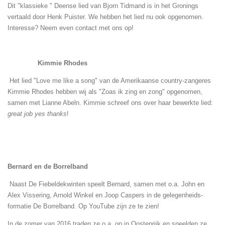
Dit "klassieke " Deense lied van Bjorn Tidmand is in het Gronings
vertaald door Henk Puister.
We hebben het lied nu ook opgenomen.
Interesse? Neem even contact met ons op!
Kimmie Rhodes
Het lied "Love me like a song" van de Amerikaanse country-zangeres
Kimmie Rhodes hebben wij als "Zoas ik zing en zong" opgenomen,
samen met Lianne Abeln.
Kimmie schreef ons over haar bewerkte lied:
great job yes thanks
!
Bernard en de Borrelband
Naast De Fiebeldekwinten speelt Bernard, samen met o.a. John en
Alex Vissering, Arnold Winkel en Joop Caspers in de gelegenheids-
formatie De Borrelband. Op YouTube zijn ze te zien!
In de zomer van 2016 traden ze o.a. op in Oostenrijk en speelden ze