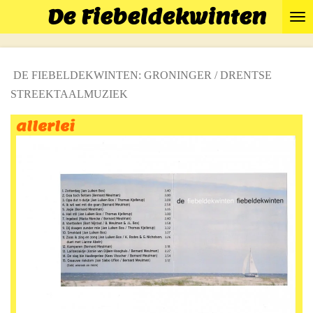
De Fiebeldekwinten
Ga
direct
naar
de
DE FIEBELDEKWINTEN: GRONINGER / DRENTSE
hoofdinhoud
STREEKTAALMUZIEK
allerlei