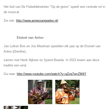
Het lied van De Fiebeldekwinten "Op de grens" speelt een centrale rol in
de musical.
Zie ook:
http://www.annerzangoelen.nl/
Etstoel van Anloo
Jan Luiken Bos en Jos Meulman speelden elk jaar op de Etstoel van
Anloo (Drenthe) ,
samen met Henk Nijboer en Sjoerd Bearda. In 2022 kwam aan deze
traditie een eind..
Ga naar:
http://www.youtube.com/watch?v=aZog7wyZM4Y