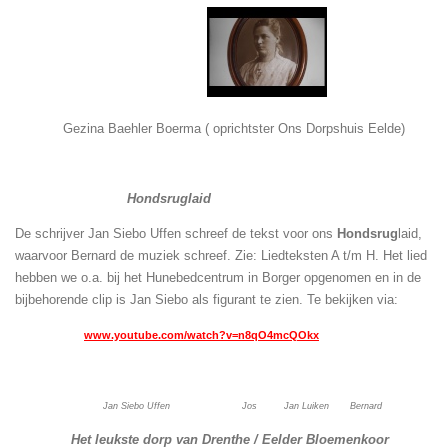
Gezina Baehler Boerma ( oprichtster Ons Dorpshuis Eelde)
Hondsruglaid
De schrijver Jan Siebo Uffen schreef de tekst voor ons
Hondsrug
laid,
waarvoor Bernard de muziek schreef. Zie: Liedteksten A t/m H. Het lied
hebben we o.a. bij het Hunebedcentrum in Borger opgenomen en in de
bijbehorende clip is Jan Siebo als figurant te zien. Te bekijken via:
www.youtube.com/watch?v=n8qO4mcQOkx
Jan Siebo Uffen Jos Jan Luiken Bernard
Het leukste dorp van Drenthe / Eelder Bloemenkoor