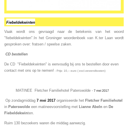
Fiebeldekwinten
Vaak wordt ons gevraagd naar de betekenis van het woord
"fiebeldekwinten".
In het Groninger woordenboek van K.ter Laan wordt
gesproken over: fratsen / speelse zaken.
CD bestellen
De CD "Fiebeldekwinten" is eenvoudig bij ons te bestellen door even
contact met ons op te nemen!
-
Prijs: 10,-- euro ( excl.verzendkosten)
MATINEE Fletcher Familiehotel Paterswolde -
7 mei 2017
Op zondagmiddag
7 mei 2017
organiseerde het
Fletcher Familiehotel
in
Paterswolde
een matineevoorstelling met
Lianne Abeln
en
De
Fiebeldekwin
ten.
Ruim 130 bezoekers waren die middag aanwezig.