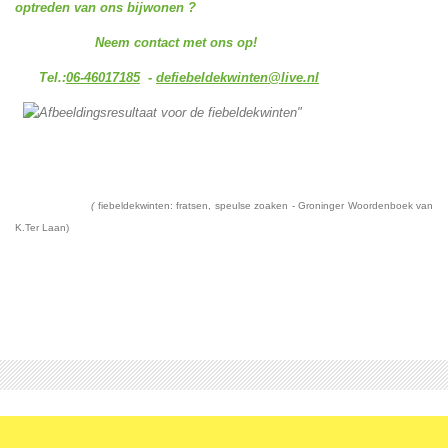
optreden van ons bijwonen ?
Neem contact met ons op!
Tel.:
06-46017185
-
defiebeldekwinten@live.nl
(
fiebeldekwinten: fratsen, speulse zoaken - Groninger Woordenboek van
K.Ter Laan)