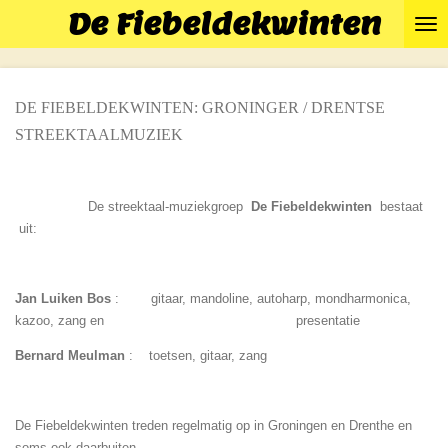
De Fiebeldekwinten
Ga
direct
naar
de
DE FIEBELDEKWINTEN: GRONINGER / DRENTSE
hoofdinhoud
STREEKTAALMUZIEK
De streektaal-muziekgroep
De Fiebeldekwinten
bestaat
uit:
Jan Luiken Bos
: gitaar, mandoline, autoharp, mondharmonica,
kazoo, zang en presentatie
Bernard Meulman
: toetsen, gitaar, zang
De Fiebeldekwinten treden regelmatig op in Groningen en Drenthe en
soms ook daarbuiten.